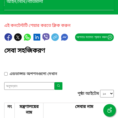
আইন/বিধি/নীতিমালা
এই কনটেন্টটি শেয়ার করতে ক্লিক করুন
আপনার মতামত প্রদান করুন
সেবা সহজিকরণ
এডভান্সড অপশনগুলো দেখান
পৃষ্ঠা আইটেম
নং
মন্ত্রণালয়ের
সেবার নাম
নাম